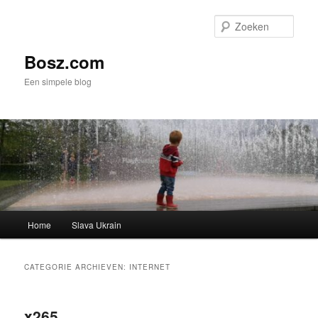
Spring
Spring
naar
naar
Zoek
de
de
primaire
secundaire
Bosz.com
inhoud
inhoud
Een simpele blog
Hoofdmenu
Home
Slava Ukrain
CATEGORIE ARCHIEVEN:
INTERNET
x265