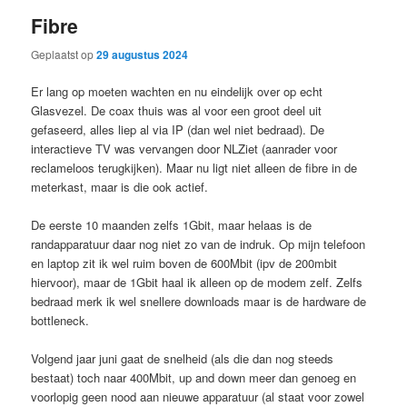
Fibre
Geplaatst op
29 augustus 2024
Er lang op moeten wachten en nu eindelijk over op echt
Glasvezel. De coax thuis was al voor een groot deel uit
gefaseerd, alles liep al via IP (dan wel niet bedraad). De
interactieve TV was vervangen door NLZiet (aanrader voor
reclameloos terugkijken). Maar nu ligt niet alleen de fibre in de
meterkast, maar is die ook actief.
De eerste 10 maanden zelfs 1Gbit, maar helaas is de
randapparatuur daar nog niet zo van de indruk. Op mijn telefoon
en laptop zit ik wel ruim boven de 600Mbit (ipv de 200mbit
hiervoor), maar de 1Gbit haal ik alleen op de modem zelf. Zelfs
bedraad merk ik wel snellere downloads maar is de hardware de
bottleneck.
Volgend jaar juni gaat de snelheid (als die dan nog steeds
bestaat) toch naar 400Mbit, up and down meer dan genoeg en
voorlopig geen nood aan nieuwe apparatuur (al staat voor zowel