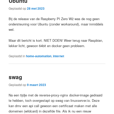
Ubuntu
Geplaatst op
28 mei 2023
Bij de release van de Raspberry PI Zero W2 was de nog geen
ondersteuning voor Ubuntu (zonder workaround), maar inmiddels
wel.
Maar dit bericht is kort. NIET DOEN! Weer terug naar Raspbian,
lekker licht, gewoon 64bit en docker geen probleem.
Geplaatst in
home-automation
,
internet
swag
Geplaatst op
9 maart 2023
Na een tijdje met de reverse-proxy-nginx docker-image gedraaid
te hebben, toch overgestapt op swag van linuxserver.io. Deze
kan dmv een api call gewoon een certificaat maken met alle
domeinen (wildcard) in dezelfde file. Als ik nu een nieuw