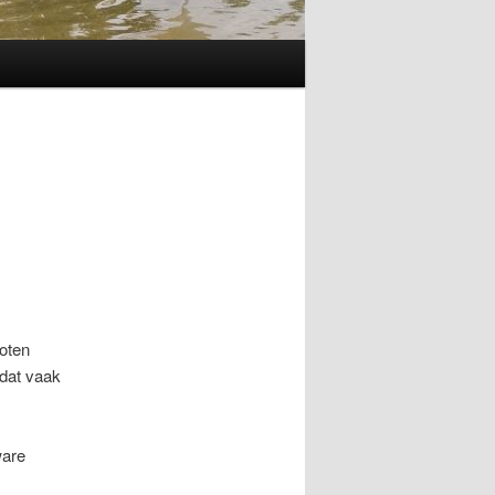
loten
 dat vaak
ware