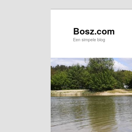
Spring
naar
de
Bosz.com
primaire
Een simpele blog
inhoud