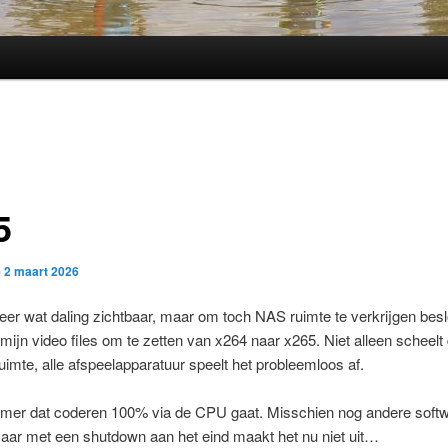
5
p
2 maart 2026
lweer wat daling zichtbaar, maar om toch NAS ruimte te verkrijgen bes
ijn video files om te zetten van x264 naar x265. Niet alleen scheelt
imte, alle afspeelapparatuur speelt het probleemloos af.
mmer dat coderen 100% via de CPU gaat. Misschien nog andere soft
aar met een shutdown aan het eind maakt het nu niet uit…