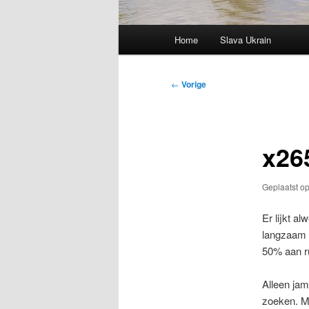
Hoofdmenu
Home
Slava Ukrain
Bericht
←
Vorige
navigatie
x26
Geplaatst o
Er lijkt a
langzaam m
50% aan ru
Alleen ja
zoeken. M