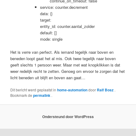
continue_on_timeout: false
service: counter.decrement
data: {}
target:
entity_id: counter.aantal_zolder
default: []
mode: single
Het is verre van perfect. Als iemand tegelijk naar boven en
beneden loopt gaat het al mis. Ook twee tegelijk naar boven
geeft slechts 1 persoon weer. Maar met wat knopklikken is dat
weer redelijk recht te zetten. Genoeg om ervoor te zorgen dat het
licht beneden uit blijft en boven aan gaat…
Dit bericht werd geplaatst in
home-automation
door
Ralf Bosz
.
Bookmark de
permalink
.
Ondersteund door WordPress